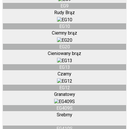
EG9
Rudy Brąz
EG10
Ciemny brąz
EG20
Cieniowany brąz
EG13
Czarny
EG12
Granatowy
EG409S
Srebrny
EG410S