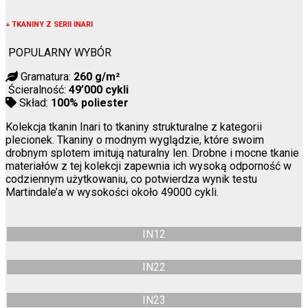
↓
TKANINY Z SERII INARI
POPULARNY WYBÓR
Gramatura:
260 g/m²
Ścieralność:
49’000 cykli
Skład:
100% poliester
Kolekcja tkanin Inari to tkaniny strukturalne z kategorii
plecionek. Tkaniny o modnym wyglądzie, które swoim
drobnym splotem imitują naturalny len. Drobne i mocne tkanie
materiałów z tej kolekcji zapewnia ich wysoką odporność w
codziennym użytkowaniu, co potwierdza wynik testu
Martindale’a w wysokości około 49000 cykli.
IN12
IN22
IN23