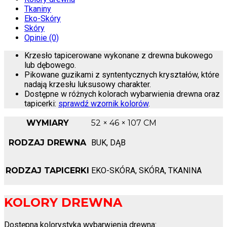
Tkaniny
Eko-Skóry
Skóry
Opinie (0)
Krzesło tapicerowane wykonane z drewna bukowego
lub dębowego.
Pikowane guzikami z syntentycznych kryształów, które
nadają krzesłu luksusowy charakter.
Dostępne w różnych kolorach wybarwienia drewna oraz
tapicerki:
sprawdź wzornik kolorów
.
WYMIARY
52 × 46 × 107 CM
RODZAJ DREWNA
BUK, DĄB
RODZAJ TAPICERKI
EKO-SKÓRA, SKÓRA, TKANINA
KOLORY DREWNA
Dostępna kolorystyka wybarwienia drewna: