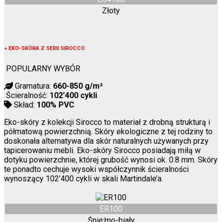
Złoty
↓
EKO-SKÓRA Z SERII SIROCCO
POPULARNY WYBÓR
Gramatura:
660-850 g/m²
Ścieralność:
102’400 cykli
Skład:
100% PVC
Eko-skóry z kolekcji Sirocco to materiał z drobną strukturą i
półmatową powierzchnią. Skóry ekologiczne z tej rodziny to
doskonała alternatywa dla skór naturalnych używanych przy
tapicerowaniu mebli. Eko-skóry Sirocco posiadają miłą w
dotyku powierzchnie, której grubość wynosi ok. 0.8 mm. Skóry
te ponadto cechuje wysoki współczynnik ścieralności
wynoszący 102’400 cykli w skali Martindale’a.
ER100
Śnieżno-biały