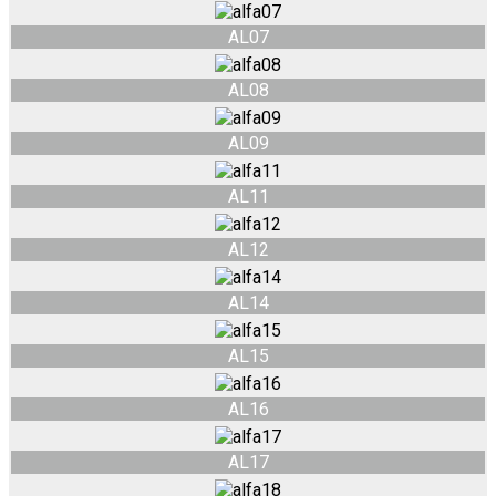
AL07
AL08
AL09
AL11
AL12
AL14
AL15
AL16
AL17