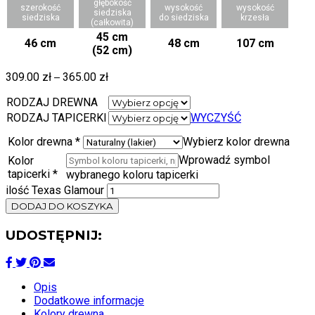
głębokość
szerokość
wysokość
wysokość
siedziska
siedziska
do siedziska
krzesła
(całkowita)
45 cm
46 cm
48 cm
107 cm
(52 cm)
309.00
zł
–
365.00
zł
RODZAJ DREWNA
RODZAJ TAPICERKI
WYCZYŚĆ
Kolor drewna
*
Wybierz kolor drewna
Wprowadź symbol
Kolor
tapicerki
*
wybranego koloru tapicerki
ilość Texas Glamour
DODAJ DO KOSZYKA
UDOSTĘPNIJ:
Opis
Dodatkowe informacje
Kolory drewna