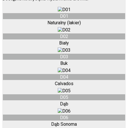
D01
Naturalny (lakier)
D02
Biały
D03
Buk
D04
Calvados
D05
Dąb
D06
Dąb Sonoma