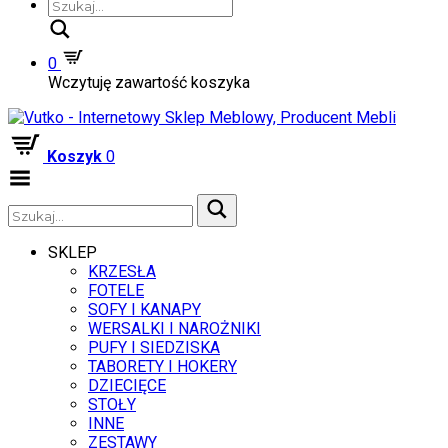
Szukaj
0
Wczytuję zawartość koszyka
Koszyk
0
Zwiń
menu
SKLEP
KRZESŁA
FOTELE
SOFY I KANAPY
WERSALKI I NAROŻNIKI
PUFY I SIEDZISKA
TABORETY I HOKERY
DZIECIĘCE
STOŁY
INNE
ZESTAWY