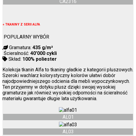
CA2316
↓
TKANINY Z SERII ALFA
POPULARNY WYBÓR
Gramatura:
435 g/m²
Ścieralność:
40’000 cykli
Skład:
100% poliester
Kolekcja tkanin Alfa to tkaniny gładkie z kategorii pluszowych.
Szeroki wachlarz kolorystyczny kolorów ułatwi dobór
najodpowiedniejszego odcienia dla mebli wypoczynkowych.
Ten przyjemny w dotyku plusz dzięki swojej wysokiej
gramaturze jak również wysokiej odporności na ścieralność
materiału gwarantuje długie lata użytkowania.
AL01
AL03