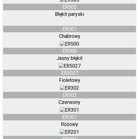
ER505
Błękit paryski
ER501
Chabrowy
ER500
Jasny błękit
ER5027
Fioletowy
ER302
Czerwony
ER301
Różowy