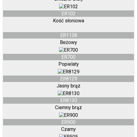
ER102
Kość słoniowa
ER1138
Beżowy
ER700
Popielaty
ER8129
Jasny brąz
ER8130
Ciemny brąz
ER900
Czarny