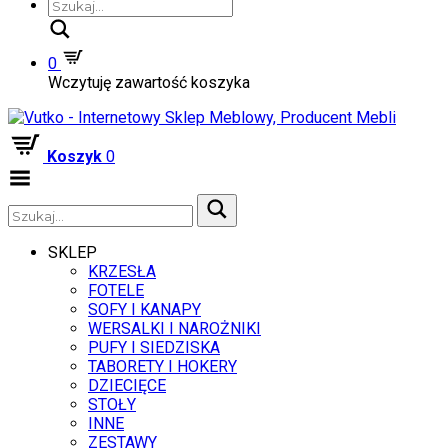
Szukaj
0
Wczytuję zawartość koszyka
Koszyk
0
Zwiń
menu
SKLEP
KRZESŁA
FOTELE
SOFY I KANAPY
WERSALKI I NAROŻNIKI
PUFY I SIEDZISKA
TABORETY I HOKERY
DZIECIĘCE
STOŁY
INNE
ZESTAWY