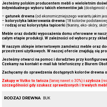
Jesteśmy polskim producentem mebli o wieloletnim doświa
indywidualnego wyboru takich elementów jak
(dostępność o
–
gatunek drewna
(od ekonomiczniejszego wariantu jakim jes
–
kolorystyka lakierowania drewna
(18 kolorów podstawowy
–
rodzaj oraz kolorystyka tapicerki
(tkaniny, eko-skóry, skó
Meble oraz dodatki wyposażenia domu oferowane w naszym
całym etapie produkcji. W zależności od wyboru przy skł
W naszym sklepie internetowym zamówisz meble oraz dodat
przestrzeni użytkowych. W naszej ofercie znajdują się pro
Jesteśmy otwarci na pomoc i doradztwo przy konfigurowa
Czekamy na kontakt e-mail lub telefoniczny z Biurem Obsłu
Zachęcamy do sprawdzenia dostępnych kolorów drewna o
Zakupy w Vutko to tańsza
(taniej nawet o 30%)
i szybsza
(re
szczególności gdy szukasz sprawdzonych i trwałych meb
RODZAJ DREWNA
BUK