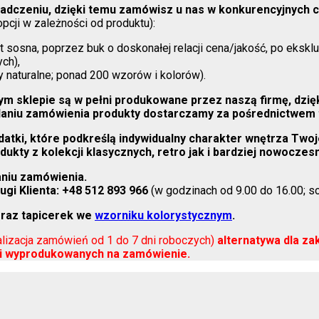
dczeniu, dzięki temu zamówisz u nas w konkurencyjnych ce
pcji w zależności od produktu):
t sosna, poprzez buk o doskonałej relacji cena/jakość, po eksk
ch),
ry naturalne; ponad 200 wzorów i kolorów).
 sklepie są w pełni produkowane przez naszą firmę, dzię
adaniu zamówienia produkty dostarczamy za pośrednictwem 
ki, które podkreślą indywidualny charakter wnętrza Twojeg
dukty z kolekcji klasycznych, retro jak i bardziej nowoczes
niu zamówienia.
gi Klienta:
+48 512 893 966
(w godzinach od 9.00 do 16.00; so
raz tapicerek we
wzorniku kolorystycznym
.
alizacja zamówień od 1 do 7 dni roboczych)
alternatywa dla z
li wyprodukowanych na zamówienie.