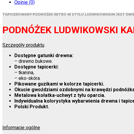
Opinie (0)
TAPICEROWANY PODNÓŻEK RETRO W STYLU LUDWIKOWSKIM JEST ŚWIE
PODNÓŻEK LUDWIKOWSKI KA
Szczegóły produktu
Dostępne gatunki drewna:
– drewno bukowe.
Dostępne tapicerki:
– tkanina,
– eko-skóra.
Pikowane guzikami w kolorze tapicerki.
Okucie gwoździami ozdobnymi na krawędzi podnóżka
Metalowa kołatka-uchwyt z tyłu oparcia.
Indywidualna kolorystyka
wybarwienia drewna i tapic
Polski Produkt.
Informacje ogólne