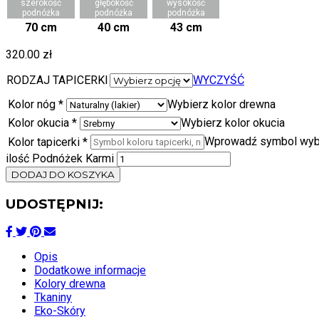
szerokość
głębokość
wysokość
podnóżka
podnóżka
podnóżka
70 cm
40 cm
43 cm
320.00
zł
RODZAJ TAPICERKI
WYCZYŚĆ
Kolor nóg
*
Wybierz kolor drewna
Kolor okucia
*
Wybierz kolor okucia
Wprowadź symbol wybra
Kolor tapicerki
*
ilość Podnóżek Karmi
DODAJ DO KOSZYKA
UDOSTĘPNIJ:
Opis
Dodatkowe informacje
Kolory drewna
Tkaniny
Eko-Skóry