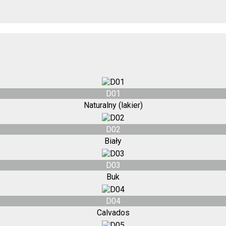
D01
Naturalny (lakier)
D02
Biały
D03
Buk
D04
Calvados