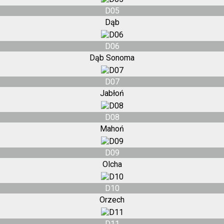
D05
Dąb
D06
Dąb Sonoma
D07
Jabłoń
D08
Mahoń
D09
Olcha
D10
Orzech
D11