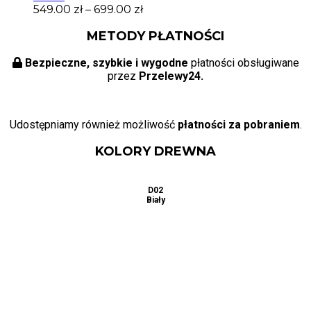
549.00
zł
–
699.00
zł
METODY PŁATNOŚCI
Bezpieczne, szybkie i wygodne
płatności obsługiwane
przez
Przelewy24.
Udostępniamy również możliwość
płatności za pobraniem
.
KOLORY DREWNA
D01
D02
D03
Naturalny
Biały
Buk
D06
D04
D05
Dąb
Calvados
Dąb
Sonoma
D07
D08
D09
Jabłoń
Mahoń
Olcha