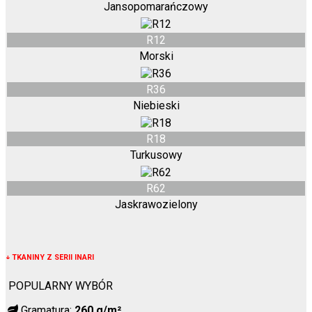
Jansopomarańczowy
R12
Morski
R36
Niebieski
R18
Turkusowy
R62
Jaskrawozielony
↓
TKANINY Z SERII INARI
POPULARNY WYBÓR
Gramatura:
260 g/m²