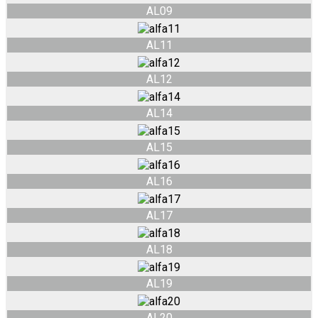
AL09
AL11
AL12
AL14
AL15
AL16
AL17
AL18
AL19
AL20