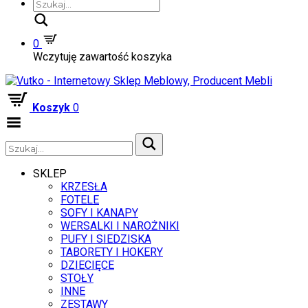
Szukaj
0
Wczytuję zawartość koszyka
Koszyk
0
Zwiń
menu
SKLEP
KRZESŁA
FOTELE
SOFY I KANAPY
WERSALKI I NAROŻNIKI
PUFY I SIEDZISKA
TABORETY I HOKERY
DZIECIĘCE
STOŁY
INNE
ZESTAWY