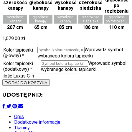
szerokość
głębokość
wysokość
szerokość
głębokość
kanapy
kanapy
kanapy
siedziska
po rozłożeniu
207 cm
65 cm
85 cm
186 cm
110 cm
1,079.00
zł
Wprowadź symbol
Kolor tapicerki
(główny)
*
wybranego koloru tapicerki
Wprowadź symbol
Kolor tapicerki
(dodatkowy)
*
wybranego koloru tapicerki
ilość Luxus G
DODAJ DO KOSZYKA
UDOSTĘPNIJ:
Opis
Dodatkowe informacje
Tkaniny