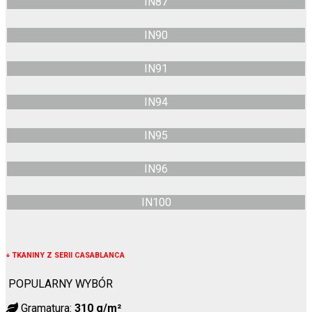
IN87
IN90
IN91
IN94
IN95
IN96
IN100
↓
TKANINY Z SERII CASABLANCA
POPULARNY WYBÓR
Gramatura:
310 g/m²