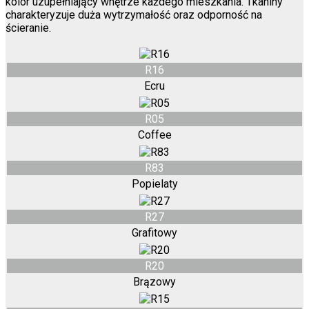
kolor uzupełniający wnętrze każdego mieszkania. Tkaniny
charakteryzuje duża wytrzymałość oraz odporność na
ścieranie.
R16
Ecru
R05
Coffee
R83
Popielaty
R27
Grafitowy
R20
Brązowy