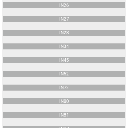
IN26
IN27
IN28
IN34
IN45
IN52
IN72
IN80
IN81