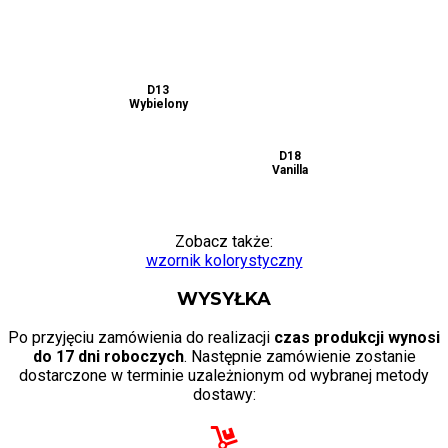
D11
D10
D12
Orzech
Orzech
Wenge
średni
D15
D13
D14
Dąb Sonoma
Wybielony
Czarny
ciemny
D16
D17
D18
Zielony
Niebieski
Vanilla
Zobacz także:
wzornik kolorystyczny
WYSYŁKA
Po przyjęciu zamówienia do realizacji
czas produkcji wynosi
do 17 dni roboczych
. Następnie zamówienie zostanie
dostarczone w terminie uzależnionym od wybranej metody
dostawy: