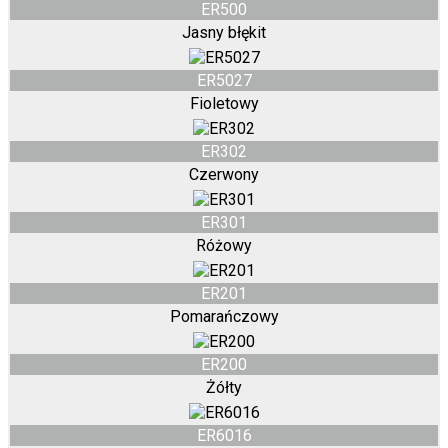
ER500
Jasny błękit
ER5027
Fioletowy
ER302
Czerwony
ER301
Różowy
ER201
Pomarańczowy
ER200
Żółty
ER6016