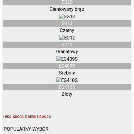
EG20
Cieniowany brąz
EG13
Czarny
EG12
Granatowy
EG409S
Srebrny
EG410S
Złoty
↓
EKO-SKÓRA Z SERII SIROCCO
POPULARNY WYBÓR