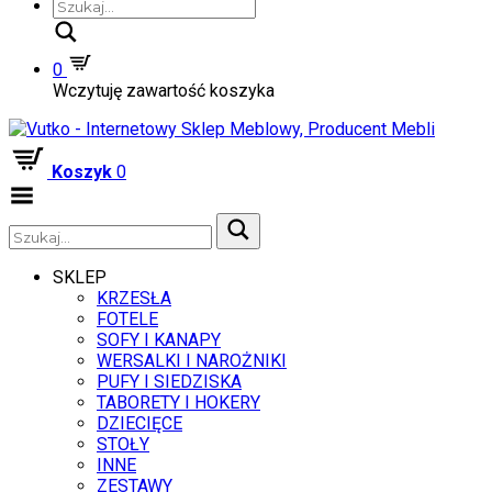
Szukaj
0
Wczytuję zawartość koszyka
Koszyk
0
Zwiń
menu
SKLEP
KRZESŁA
FOTELE
SOFY I KANAPY
WERSALKI I NAROŻNIKI
PUFY I SIEDZISKA
TABORETY I HOKERY
DZIECIĘCE
STOŁY
INNE
ZESTAWY