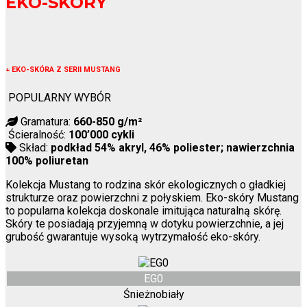
EKO-SKÓRY
↓
EKO-SKÓRA Z SERII MUSTANG
POPULARNY WYBÓR
Gramatura:
660-850 g/m²
Ścieralność:
100’000 cykli
Skład:
podkład 54% akryl, 46% poliester; nawierzchnia
100% poliuretan
Kolekcja Mustang to rodzina skór ekologicznych o gładkiej
strukturze oraz powierzchni z połyskiem. Eko-skóry Mustang
to popularna kolekcja doskonale imitująca naturalną skórę.
Skóry te posiadają przyjemną w dotyku powierzchnie, a jej
grubość gwarantuje wysoką wytrzymałość eko-skóry.
EG0
Śnieżnobiały