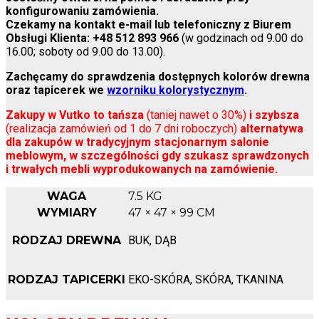
konfigurowaniu zamówienia.
Czekamy na kontakt e-mail lub telefoniczny z Biurem
Obsługi Klienta:
+48 512 893 966
(w godzinach od 9.00 do
16.00; soboty od 9.00 do 13.00).
Zachęcamy do sprawdzenia dostępnych kolorów drewna
oraz tapicerek we
wzorniku kolorystycznym
.
Zakupy w Vutko to tańsza
(taniej nawet o 30%)
i szybsza
(realizacja zamówień od 1 do 7 dni roboczych)
alternatywa
dla zakupów w tradycyjnym stacjonarnym salonie
meblowym, w szczególności gdy szukasz sprawdzonych
i trwałych mebli wyprodukowanych na zamówienie.
WAGA
7.5 KG
WYMIARY
47 × 47 × 99 CM
RODZAJ DREWNA
BUK, DĄB
RODZAJ TAPICERKI
EKO-SKÓRA, SKÓRA, TKANINA