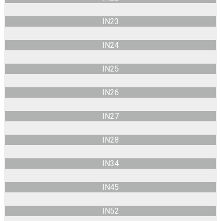
IN23
IN24
IN25
IN26
IN27
IN28
IN34
IN45
IN52