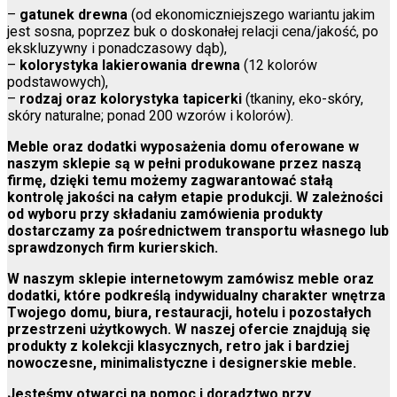
–
gatunek drewna
(od ekonomiczniejszego wariantu jakim
jest sosna, poprzez buk o doskonałej relacji cena/jakość, po
ekskluzywny i ponadczasowy dąb),
–
kolorystyka lakierowania drewna
(12 kolorów
podstawowych),
–
rodzaj oraz kolorystyka tapicerki
(tkaniny, eko-skóry,
skóry naturalne; ponad 200 wzorów i kolorów).
Meble oraz dodatki wyposażenia domu oferowane w
naszym sklepie są w pełni produkowane przez naszą
firmę, dzięki temu możemy zagwarantować stałą
kontrolę jakości na całym etapie produkcji. W zależności
od wyboru przy składaniu zamówienia produkty
dostarczamy za pośrednictwem transportu własnego lub
sprawdzonych firm kurierskich.
W naszym sklepie internetowym zamówisz meble oraz
dodatki, które podkreślą indywidualny charakter wnętrza
Twojego domu, biura, restauracji, hotelu i pozostałych
przestrzeni użytkowych. W naszej ofercie znajdują się
produkty z kolekcji klasycznych, retro jak i bardziej
nowoczesne, minimalistyczne i designerskie meble.
Jesteśmy otwarci na pomoc i doradztwo przy