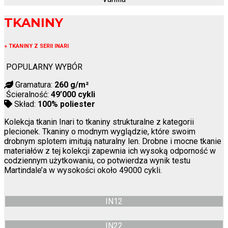
TKANINY
↓
TKANINY Z SERII INARI
POPULARNY WYBÓR
Gramatura:
260 g/m²
Ścieralność:
49’000 cykli
Skład:
100% poliester
Kolekcja tkanin Inari to tkaniny strukturalne z kategorii
plecionek. Tkaniny o modnym wyglądzie, które swoim
drobnym splotem imitują naturalny len. Drobne i mocne tkanie
materiałów z tej kolekcji zapewnia ich wysoką odporność w
codziennym użytkowaniu, co potwierdza wynik testu
Martindale’a w wysokości około 49000 cykli.
IN12
IN22