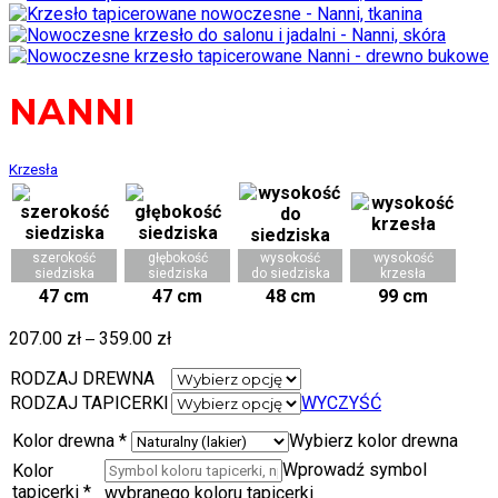
NANNI
Krzesła
szerokość
głębokość
wysokość
wysokość
siedziska
siedziska
do siedziska
krzesła
47 cm
47 cm
48 cm
99 cm
207.00
zł
–
359.00
zł
RODZAJ DREWNA
RODZAJ TAPICERKI
WYCZYŚĆ
Kolor drewna
*
Wybierz kolor drewna
Wprowadź symbol
Kolor
tapicerki
*
wybranego koloru tapicerki