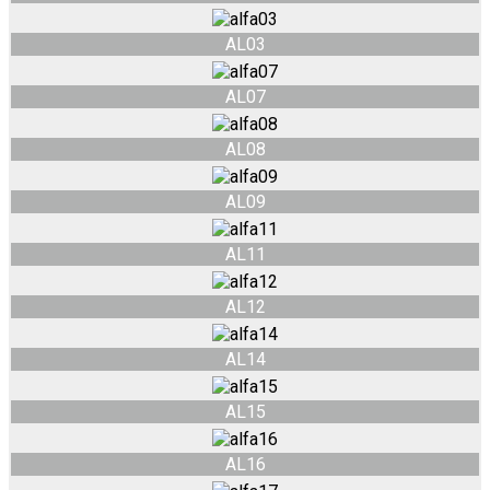
AL03
AL07
AL08
AL09
AL11
AL12
AL14
AL15
AL16