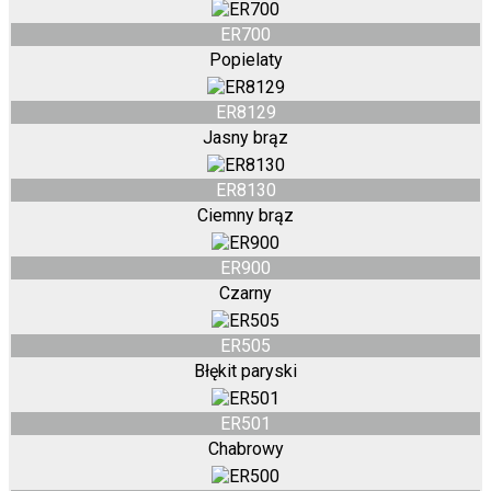
ER700
Popielaty
ER8129
Jasny brąz
ER8130
Ciemny brąz
ER900
Czarny
ER505
Błękit paryski
ER501
Chabrowy