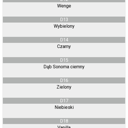
Wenge
D13
Wybielony
D14
Czarny
D15
Dąb Sonoma ciemny
D16
Zielony
D17
Niebieski
D18
Vanilla