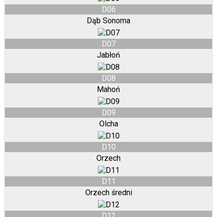
D06
Dąb Sonoma
D07
Jabłoń
D08
Mahoń
D09
Olcha
D10
Orzech
D11
Orzech średni
D12