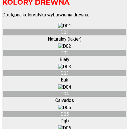
KOLORY DREWNA
Dostępna kolorystyka wybarwienia drewna:
D01
Naturalny (lakier)
D02
Biały
D03
Buk
D04
Calvados
D05
Dąb