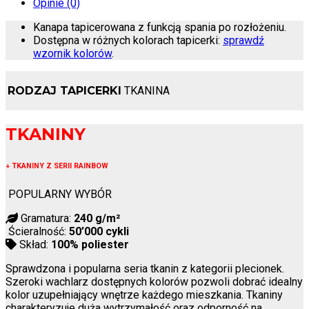
Opinie (0)
Kanapa tapicerowana z funkcją spania po rozłożeniu.
Dostępna w różnych kolorach tapicerki:
sprawdź
wzornik kolorów
.
RODZAJ TAPICERKI
TKANINA
TKANINY
↓
TKANINY Z SERII RAINBOW
POPULARNY WYBÓR
Gramatura:
240 g/m²
Ścieralność:
50’000 cykli
Skład:
100% poliester
Sprawdzona i popularna seria tkanin z kategorii plecionek.
Szeroki wachlarz dostępnych kolorów pozwoli dobrać idealny
kolor uzupełniający wnętrze każdego mieszkania. Tkaniny
charakteryzuje duża wytrzymałość oraz odporność na