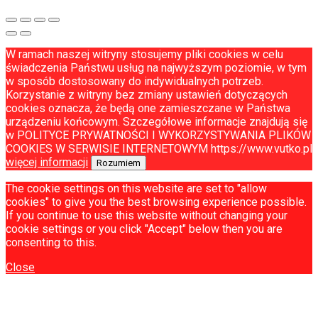
W ramach naszej witryny stosujemy pliki cookies w celu
świadczenia Państwu usług na najwyższym poziomie, w tym
w sposób dostosowany do indywidualnych potrzeb.
Korzystanie z witryny bez zmiany ustawień dotyczących
cookies oznacza, że będą one zamieszczane w Państwa
urządzeniu końcowym. Szczegółowe informacje znajdują się
w POLITYCE PRYWATNOŚCI I WYKORZYSTYWANIA PLIKÓW
COOKIES W SERWISIE INTERNETOWYM https://www.vutko.pl
więcej informacji
Rozumiem
The cookie settings on this website are set to "allow
cookies" to give you the best browsing experience possible.
If you continue to use this website without changing your
cookie settings or you click "Accept" below then you are
consenting to this.
Close