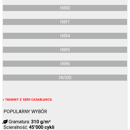
IN90
IN91
IN94
IN95
IN96
IN100
↓
TKANINY Z SERII CASABLANCA
POPULARNY WYBÓR
Gramatura:
310 g/m²
Ścieralność:
45’000 cykli