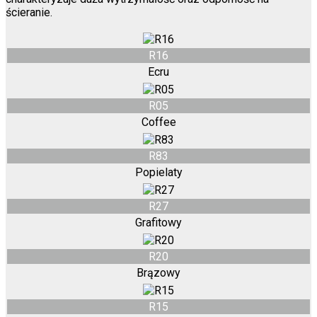
ścieranie.
R16
Ecru
R05
Coffee
R83
Popielaty
R27
Grafitowy
R20
Brązowy
R15