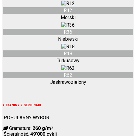
R12
Morski
R36
Niebieski
R18
Turkusowy
R62
Jaskrawozielony
↓
TKANINY Z SERII INARI
POPULARNY WYBÓR
Gramatura:
260 g/m²
Ścieralność:
49’000 cykli