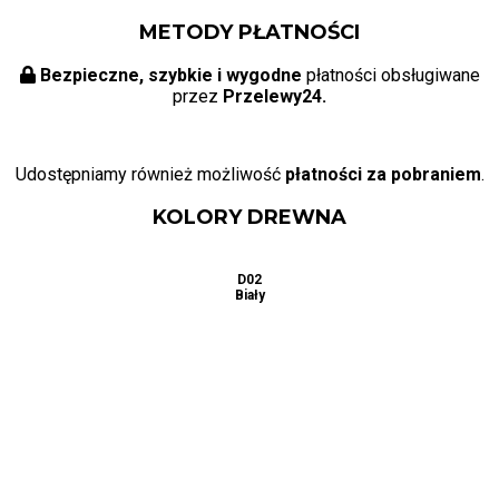
METODY PŁATNOŚCI
Bezpieczne, szybkie i wygodne
płatności obsługiwane
przez
Przelewy24.
Udostępniamy również możliwość
płatności za pobraniem
.
KOLORY DREWNA
D01
D02
D03
Naturalny
Biały
Buk
D06
D04
D05
Dąb
Calvados
Dąb
Sonoma
D07
D08
D09
Jabłoń
Mahoń
Olcha
D11