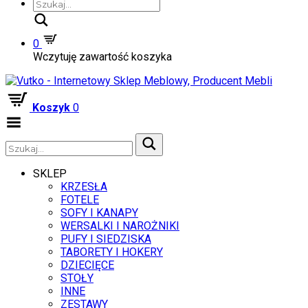
Szukaj
0
Wczytuję zawartość koszyka
Koszyk
0
Zwiń
menu
SKLEP
KRZESŁA
FOTELE
SOFY I KANAPY
WERSALKI I NAROŻNIKI
PUFY I SIEDZISKA
TABORETY I HOKERY
DZIECIĘCE
STOŁY
INNE
ZESTAWY