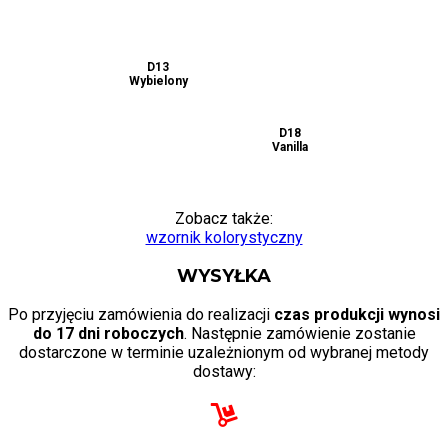
D10
D12
Orzech
Orzech
Wenge
średni
D15
D13
D14
Dąb Sonoma
Wybielony
Czarny
ciemny
D16
D17
D18
Zielony
Niebieski
Vanilla
Zobacz także:
wzornik kolorystyczny
WYSYŁKA
Po przyjęciu zamówienia do realizacji
czas produkcji wynosi
do 17 dni roboczych
. Następnie zamówienie zostanie
dostarczone w terminie uzależnionym od wybranej metody
dostawy: