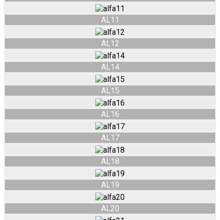
AL11
AL12
AL14
AL15
AL16
AL17
AL18
AL19
AL20