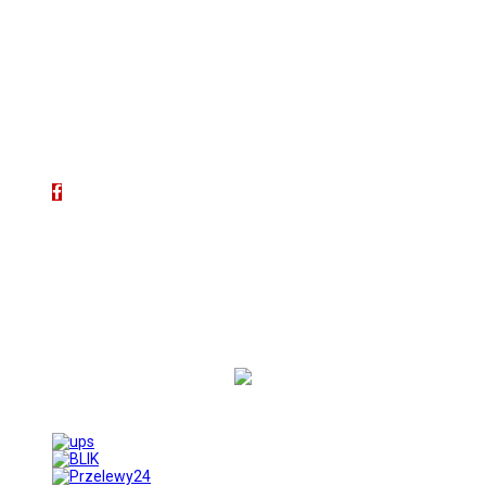
Prywatność i Cookies
KONTAKT
Biuro Obsługi Klienta:
tel. 512 893 966
e-mail: sklep@vutko.pl
ZNAJDZIESZ NAS NA:
Właścicielem sklepu jest:
GBJ Spółka z o.o.
Osiedle Młodych 19
89-530 Śliwice
KRS 0000550217
REGON 361102070
NIP 5611600080
© Copyright 2016-2025 Vutko.pl. Wszelkie prawa zastrzeżone przez
GBJ Spółka z o.o.