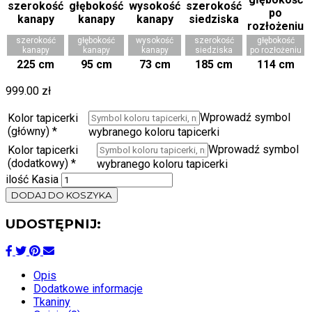
szerokość
głębokość
wysokość
szerokość
głębokość
kanapy
kanapy
kanapy
siedziska
po rozłożeniu
225 cm
95 cm
73 cm
185 cm
114 cm
999.00
zł
Wprowadź symbol
Kolor tapicerki
(główny)
*
wybranego koloru tapicerki
Wprowadź symbol
Kolor tapicerki
(dodatkowy)
*
wybranego koloru tapicerki
ilość Kasia
DODAJ DO KOSZYKA
UDOSTĘPNIJ:
Opis
Dodatkowe informacje
Tkaniny