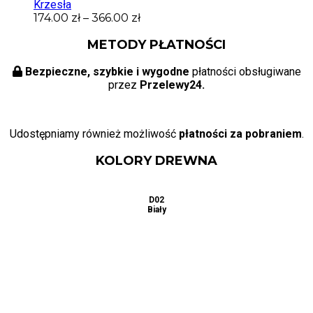
Krzesła
174.00
zł
–
366.00
zł
METODY PŁATNOŚCI
Bezpieczne, szybkie i wygodne
płatności obsługiwane
przez
Przelewy24.
Udostępniamy również możliwość
płatności za pobraniem
.
KOLORY DREWNA
D01
D02
D03
Naturalny
Biały
Buk
D06
D04
D05
Dąb
Calvados
Dąb
Sonoma
D07
D08
D09
Jabłoń
Mahoń
Olcha