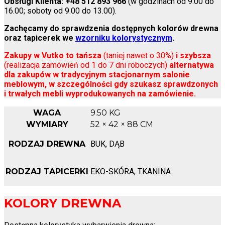
Obsługi Klienta:
+48 512 893 966
(w godzinach od 9.00 do
16.00; soboty od 9.00 do 13.00).
Zachęcamy do sprawdzenia dostępnych kolorów drewna
oraz tapicerek we
wzorniku kolorystycznym
.
Zakupy w Vutko to tańsza
(taniej nawet o 30%)
i szybsza
(realizacja zamówień od 1 do 7 dni roboczych)
alternatywa
dla zakupów w tradycyjnym stacjonarnym salonie
meblowym, w szczególności gdy szukasz sprawdzonych
i trwałych mebli wyprodukowanych na zamówienie.
WAGA
9.50 KG
WYMIARY
52 × 42 × 88 CM
RODZAJ DREWNA
BUK, DĄB
RODZAJ TAPICERKI
EKO-SKÓRA, TKANINA
KOLORY DREWNA