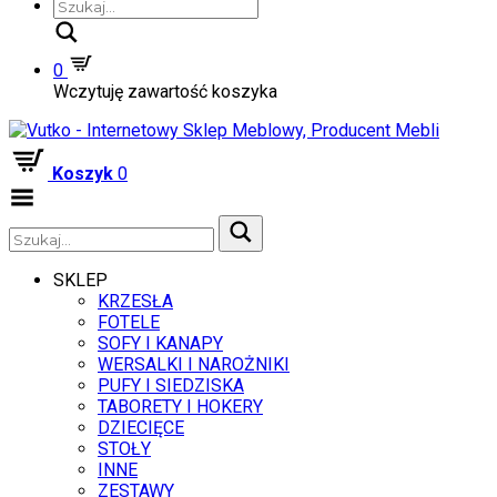
Szukaj
0
Wczytuję zawartość koszyka
Koszyk
0
Zwiń
menu
SKLEP
KRZESŁA
FOTELE
SOFY I KANAPY
WERSALKI I NAROŻNIKI
PUFY I SIEDZISKA
TABORETY I HOKERY
DZIECIĘCE
STOŁY
INNE
ZESTAWY