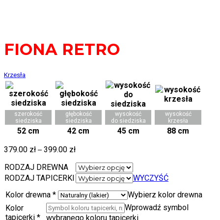
FIONA RETRO
Krzesła
szerokość
głębokość
wysokość
wysokość
siedziska
siedziska
do siedziska
krzesła
52 cm
42 cm
45 cm
88 cm
379.00
zł
–
399.00
zł
RODZAJ DREWNA
RODZAJ TAPICERKI
WYCZYŚĆ
Kolor drewna
*
Wybierz kolor drewna
Wprowadź symbol
Kolor
tapicerki
*
wybranego koloru tapicerki