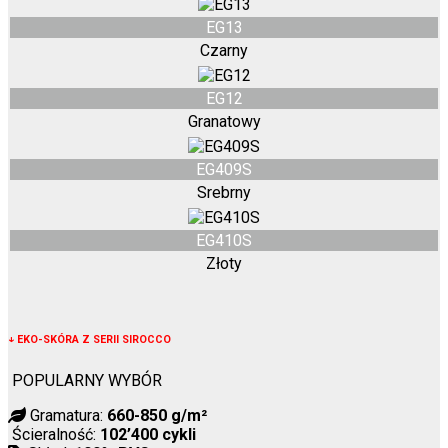
EG13
Czarny
EG12
Granatowy
EG409S
Srebrny
EG410S
Złoty
↓
EKO-SKÓRA Z SERII SIROCCO
POPULARNY WYBÓR
Gramatura:
660-850 g/m²
Ścieralność:
102’400 cykli