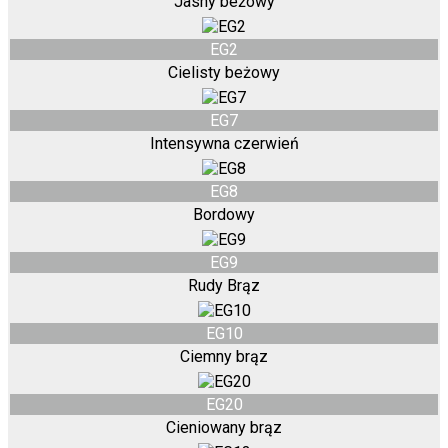
Jasny beżowy
EG2
Cielisty beżowy
EG7
Intensywna czerwień
EG8
Bordowy
EG9
Rudy Brąz
EG10
Ciemny brąz
EG20
Cieniowany brąz