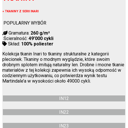
↓
TKANINY Z SERII INARI
POPULARNY WYBÓR
Gramatura:
260 g/m²
Ścieralność:
49’000 cykli
Skład:
100% poliester
Kolekcja tkanin Inari to tkaniny strukturalne z kategorii
plecionek. Tkaniny o modnym wyglądzie, które swoim
drobnym splotem imitują naturalny len. Drobne i mocne tkanie
materiałów z tej kolekcji zapewnia ich wysoką odporność w
codziennym użytkowaniu, co potwierdza wynik testu
Martindale’a w wysokości około 49000 cykli.
IN12
IN22
IN23