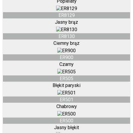
Popielaty
ER8129
Jasny brąz
ER8130
Ciemny brąz
ER900
Czarny
ER505
Błękit paryski
ER501
Chabrowy
ER500
Jasny błękit