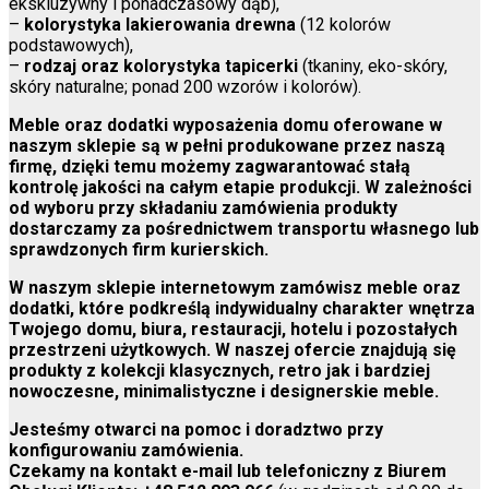
ekskluzywny i ponadczasowy dąb),
–
kolorystyka lakierowania drewna
(12 kolorów
podstawowych),
–
rodzaj oraz kolorystyka tapicerki
(tkaniny, eko-skóry,
skóry naturalne; ponad 200 wzorów i kolorów).
Meble oraz dodatki wyposażenia domu oferowane w
naszym sklepie są w pełni produkowane przez naszą
firmę, dzięki temu możemy zagwarantować stałą
kontrolę jakości na całym etapie produkcji. W zależności
od wyboru przy składaniu zamówienia produkty
dostarczamy za pośrednictwem transportu własnego lub
sprawdzonych firm kurierskich.
W naszym sklepie internetowym zamówisz meble oraz
dodatki, które podkreślą indywidualny charakter wnętrza
Twojego domu, biura, restauracji, hotelu i pozostałych
przestrzeni użytkowych. W naszej ofercie znajdują się
produkty z kolekcji klasycznych, retro jak i bardziej
nowoczesne, minimalistyczne i designerskie meble.
Jesteśmy otwarci na pomoc i doradztwo przy
konfigurowaniu zamówienia.
Czekamy na kontakt e-mail lub telefoniczny z Biurem