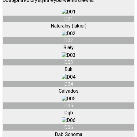
Dostępna kolorystyka wybarwienia drewna:
D01
Naturalny (lakier)
D02
Biały
D03
Buk
D04
Calvados
D05
Dąb
D06
Dąb Sonoma