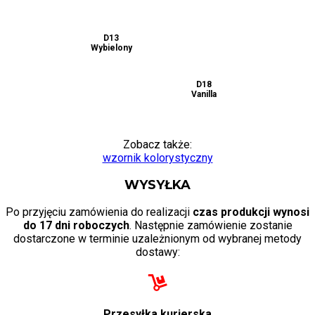
Orzech
Wenge
średni
D15
D13
D14
Dąb Sonoma
Wybielony
Czarny
ciemny
D16
D17
D18
Zielony
Niebieski
Vanilla
Zobacz także:
wzornik kolorystyczny
WYSYŁKA
Po przyjęciu zamówienia do realizacji
czas produkcji wynosi
do 17 dni roboczych
. Następnie zamówienie zostanie
dostarczone w terminie uzależnionym od wybranej metody
dostawy:
Przesyłka kurierska