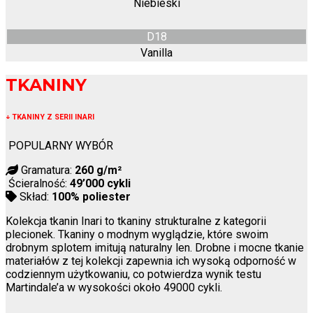
Niebieski
D18
Vanilla
TKANINY
↓
TKANINY Z SERII INARI
POPULARNY WYBÓR
Gramatura:
260 g/m²
Ścieralność:
49’000 cykli
Skład:
100% poliester
Kolekcja tkanin Inari to tkaniny strukturalne z kategorii
plecionek. Tkaniny o modnym wyglądzie, które swoim
drobnym splotem imitują naturalny len. Drobne i mocne tkanie
materiałów z tej kolekcji zapewnia ich wysoką odporność w
codziennym użytkowaniu, co potwierdza wynik testu
Martindale’a w wysokości około 49000 cykli.