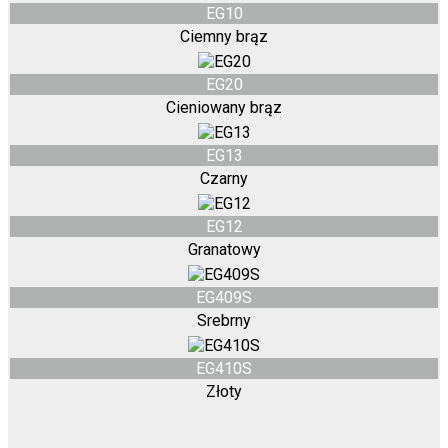
EG10
Ciemny brąz
EG20
Cieniowany brąz
EG13
Czarny
EG12
Granatowy
EG409S
Srebrny
EG410S
Złoty