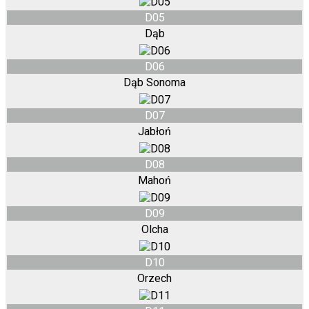
D05
Dąb
D06
Dąb Sonoma
D07
Jabłoń
D08
Mahoń
D09
Olcha
D10
Orzech