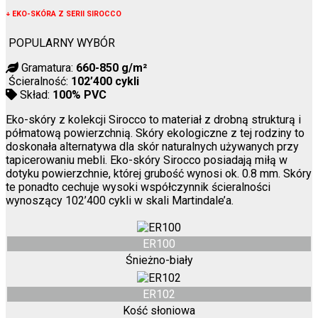
↓
EKO-SKÓRA Z SERII SIROCCO
POPULARNY WYBÓR
Gramatura:
660-850 g/m²
Ścieralność:
102’400 cykli
Skład:
100% PVC
Eko-skóry z kolekcji Sirocco to materiał z drobną strukturą i
półmatową powierzchnią. Skóry ekologiczne z tej rodziny to
doskonała alternatywa dla skór naturalnych używanych przy
tapicerowaniu mebli. Eko-skóry Sirocco posiadają miłą w
dotyku powierzchnie, której grubość wynosi ok. 0.8 mm. Skóry
te ponadto cechuje wysoki współczynnik ścieralności
wynoszący 102’400 cykli w skali Martindale’a.
ER100
Śnieżno-biały
ER102
Kość słoniowa