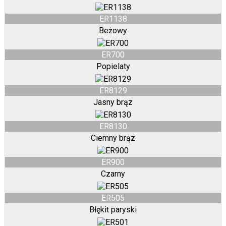
ER1138
Beżowy
ER700
Popielaty
ER8129
Jasny brąz
ER8130
Ciemny brąz
ER900
Czarny
ER505
Błękit paryski