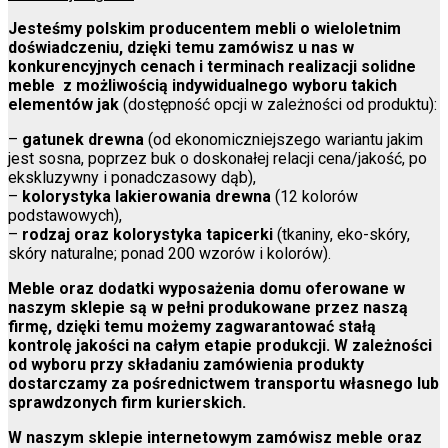
Jesteśmy polskim producentem mebli o wieloletnim
doświadczeniu, dzięki temu zamówisz u nas w
konkurencyjnych cenach i terminach realizacji solidne
meble z możliwością indywidualnego wyboru takich
elementów jak
(dostępność opcji w zależności od produktu):
–
gatunek drewna
(od ekonomiczniejszego wariantu jakim
jest sosna, poprzez buk o doskonałej relacji cena/jakość, po
ekskluzywny i ponadczasowy dąb),
–
kolorystyka lakierowania drewna
(12 kolorów
podstawowych),
–
rodzaj oraz kolorystyka tapicerki
(tkaniny, eko-skóry,
skóry naturalne; ponad 200 wzorów i kolorów).
Meble oraz dodatki wyposażenia domu oferowane w
naszym sklepie są w pełni produkowane przez naszą
firmę, dzięki temu możemy zagwarantować stałą
kontrolę jakości na całym etapie produkcji. W zależności
od wyboru przy składaniu zamówienia produkty
dostarczamy za pośrednictwem transportu własnego lub
sprawdzonych firm kurierskich.
W naszym sklepie internetowym zamówisz meble oraz