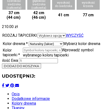
szerokość
głębokość
wysokość
wysokość
siedziska
siedziska
do siedziska
krzesła
(całkowita)
(całkowita)
37 cm
42 cm
41 cm
77 cm
(44 cm)
(46 cm)
210.00
zł
RODZAJ TAPICERKI
WYCZYŚĆ
Kolor drewna
*
Wybierz kolor drewna
Wprowadź symbol
Kolor
tapicerki
*
wybranego koloru tapicerki
ilość Ewa
DODAJ DO KOSZYKA
UDOSTĘPNIJ:
Opis
Dodatkowe informacje
Kolory drewna
Tkaniny