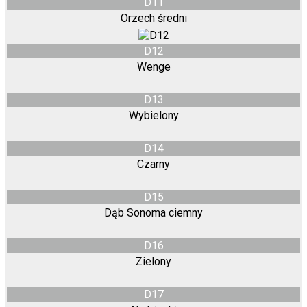
D11
Orzech średni
D12
Wenge
D13
Wybielony
D14
Czarny
D15
Dąb Sonoma ciemny
D16
Zielony
D17