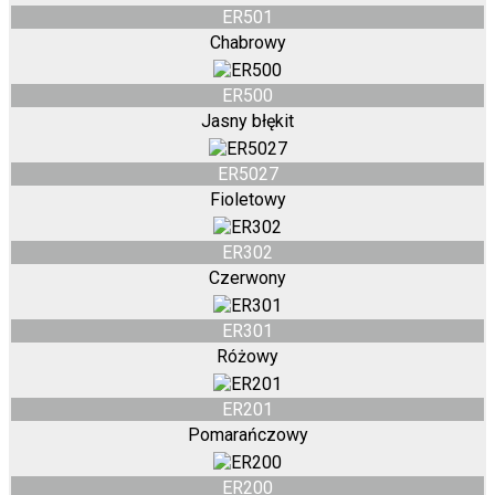
ER501
Chabrowy
ER500
Jasny błękit
ER5027
Fioletowy
ER302
Czerwony
ER301
Różowy
ER201
Pomarańczowy
ER200