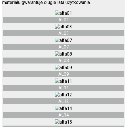
materiału gwarantuje długie lata użytkowania.
AL01
AL03
AL07
AL08
AL09
AL11
AL12
AL14