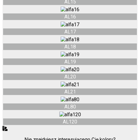
AL15
AL16
AL17
AL18
AL19
AL20
AL21
AL80
AL120
Nie znajdujesz interesującego Cię koloru?