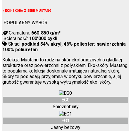
↓
EKO-SKÓRA Z SERII MUSTANG
POPULARNY WYBÓR
Gramatura:
660-850 g/m²
Ścieralność:
100’000 cykli
Skład:
podkład 54% akryl, 46% poliester; nawierzchnia
100% poliuretan
Kolekcja Mustang to rodzina skór ekologicznych o gładkiej
strukturze oraz powierzchni z połyskiem. Eko-skóry Mustang
to popularna kolekcja doskonale imitująca naturalną skórę.
Skóry te posiadają przyjemną w dotyku powierzchnie, a jej
grubość gwarantuje wysoką wytrzymałość eko-skóry.
EG0
Śnieżnobiały
EG1
Jasny beżowy