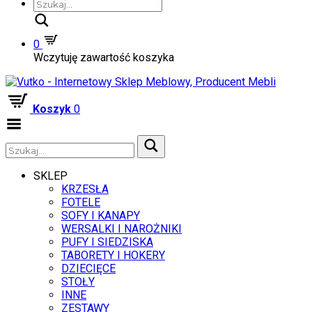
Szukaj
0
Wczytuję zawartość koszyka
Koszyk
0
Zwiń
menu
SKLEP
KRZESŁA
FOTELE
SOFY I KANAPY
WERSALKI I NAROŻNIKI
PUFY I SIEDZISKA
TABORETY I HOKERY
DZIECIĘCE
STOŁY
INNE
ZESTAWY