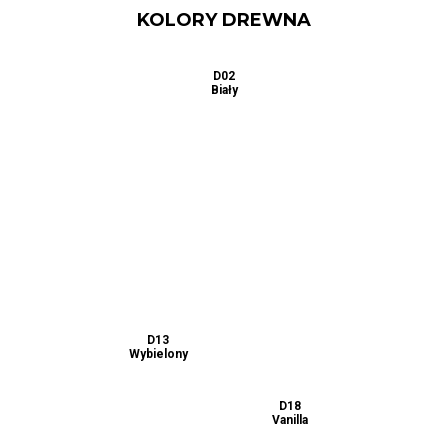
KOLORY DREWNA
D01
D02
D03
Naturalny
Biały
Buk
D06
D04
D05
Dąb
Calvados
Dąb
Sonoma
D07
D08
D09
Jabłoń
Mahoń
Olcha
D11
D10
D12
Orzech
Orzech
Wenge
średni
D15
D13
D14
Dąb Sonoma
Wybielony
Czarny
ciemny
D16
D17
D18
Zielony
Niebieski
Vanilla