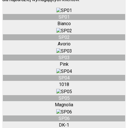
SP01
Bianco
SP02
Avorio
SP03
Pink
SP04
1018
SP05
Magnolia
SP06
DK-1