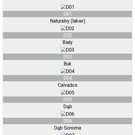
D01
Naturalny (lakier)
D02
Biały
D03
Buk
D04
Calvados
D05
Dąb
D06
Dąb Sonoma