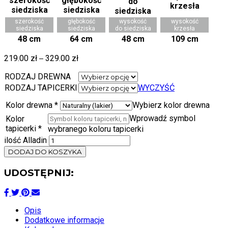
szerokość
głębokość
wysokość
wysokość
siedziska
siedziska
do siedziska
krzesła
48 cm
64 cm
48 cm
109 cm
219.00
zł
–
329.00
zł
RODZAJ DREWNA
RODZAJ TAPICERKI
WYCZYŚĆ
Kolor drewna
*
Wybierz kolor drewna
Wprowadź symbol
Kolor
tapicerki
*
wybranego koloru tapicerki
ilość Alladin
DODAJ DO KOSZYKA
UDOSTĘPNIJ:
Opis
Dodatkowe informacje