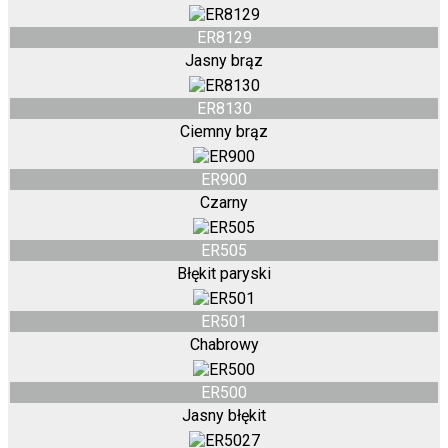
ER8129
Jasny brąz
ER8130
Ciemny brąz
ER900
Czarny
ER505
Błękit paryski
ER501
Chabrowy
ER500
Jasny błękit