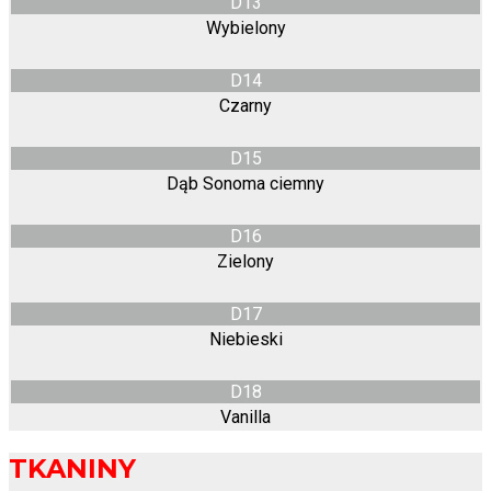
D13
Wybielony
D14
Czarny
D15
Dąb Sonoma ciemny
D16
Zielony
D17
Niebieski
D18
Vanilla
TKANINY