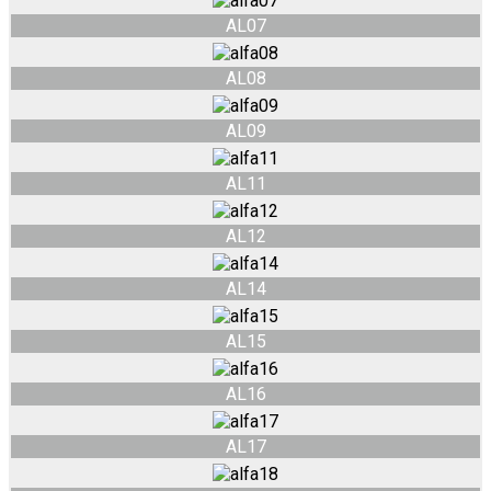
AL07
AL08
AL09
AL11
AL12
AL14
AL15
AL16
AL17