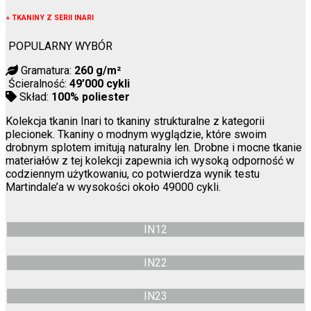
↓
TKANINY Z SERII INARI
POPULARNY WYBÓR
Gramatura:
260 g/m²
Ścieralność:
49’000 cykli
Skład:
100% poliester
Kolekcja tkanin Inari to tkaniny strukturalne z kategorii
plecionek. Tkaniny o modnym wyglądzie, które swoim
drobnym splotem imitują naturalny len. Drobne i mocne tkanie
materiałów z tej kolekcji zapewnia ich wysoką odporność w
codziennym użytkowaniu, co potwierdza wynik testu
Martindale’a w wysokości około 49000 cykli.
IN12
IN22
IN23