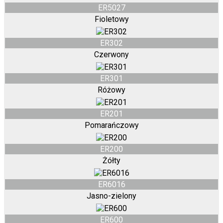
ER5027
Fioletowy
ER302
Czerwony
ER301
Różowy
ER201
Pomarańczowy
ER200
Żółty
ER6016
Jasno-zielony
ER600