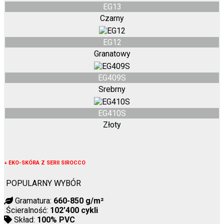
EG13
Czarny
EG12
Granatowy
EG409S
Srebrny
EG410S
Złoty
↓
EKO-SKÓRA Z SERII SIROCCO
POPULARNY WYBÓR
Gramatura:
660-850 g/m²
Ścieralność:
102’400 cykli
Skład:
100% PVC