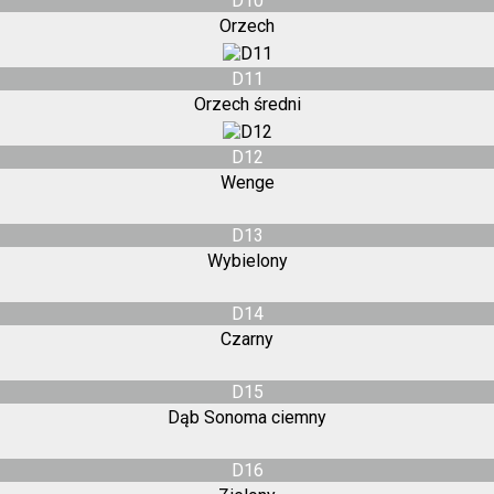
D10
Orzech
D11
Orzech średni
D12
Wenge
D13
Wybielony
D14
Czarny
D15
Dąb Sonoma ciemny
D16