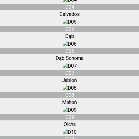
D04
Calvados
D05
Dąb
D06
Dąb Sonoma
D07
Jabłoń
D08
Mahoń
D09
Olcha