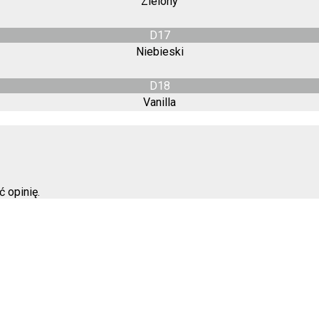
Zielony
D17
Niebieski
D18
Vanilla
ć opinię.