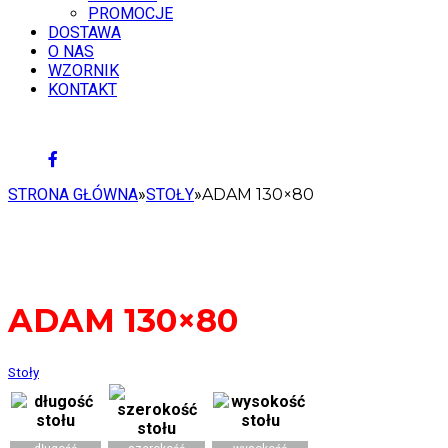
PROMOCJE
DOSTAWA
O NAS
WZORNIK
KONTAKT
8 SIERPNIA 2026
STRONA GŁÓWNA
»
STOŁY
»
ADAM 130×80
ADAM 130×80
Stoły