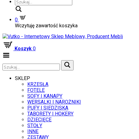
Szukaj
0
Wczytuję zawartość koszyka
Koszyk
0
Zwiń
menu
SKLEP
KRZESŁA
FOTELE
SOFY I KANAPY
WERSALKI I NAROŻNIKI
PUFY I SIEDZISKA
TABORETY I HOKERY
DZIECIĘCE
STOŁY
INNE
ZESTAWY