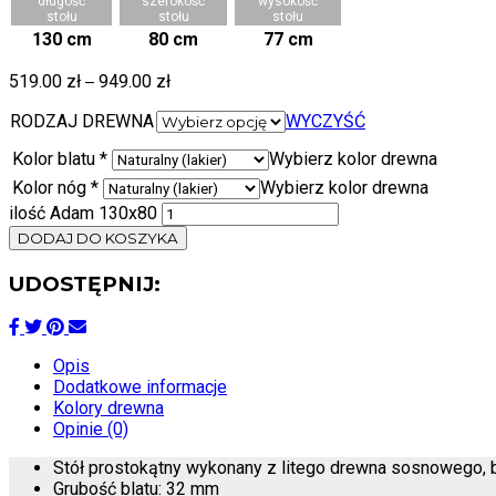
długość
szerokość
wysokość
stołu
stołu
stołu
130 cm
80 cm
77 cm
519.00
zł
–
949.00
zł
RODZAJ DREWNA
WYCZYŚĆ
Kolor blatu
*
Wybierz kolor drewna
Kolor nóg
*
Wybierz kolor drewna
ilość Adam 130x80
DODAJ DO KOSZYKA
UDOSTĘPNIJ:
Opis
Dodatkowe informacje
Kolory drewna
Opinie (0)
Stół prostokątny wykonany z litego drewna sosnowego,
Grubość blatu: 32 mm